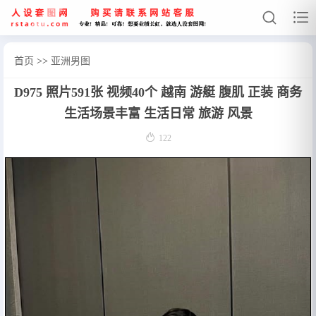


首页
>>
亚洲男图
D975 照片591张 视频40个 越南 游艇 腹肌 正装 商务
网站首页
生活场景丰富 生活日常 旅游 风景
亚洲女图

122
日常普通
亚洲男图
日常男图

2
欧美女图
欧美男图

证件套图