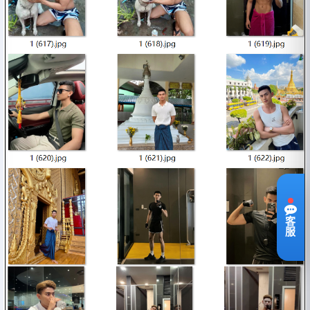
网页在线客服
无需添加好友，点击即可在线沟通
点我在线咨询
Telegram
客
@TAOTURSW
服
复制账号
直达聊天
WhatsApp
+85270439367