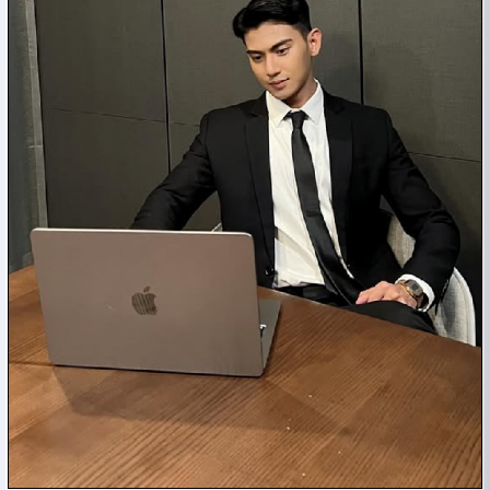
私密套图

3
私密男图
欧美私密
其他资源

4
免费话术与常用工具

4
